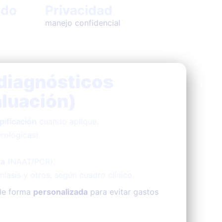
ado
Privacidad
manejo confidencial
diagnósticos
luación)
pificación
cuando aplique.
erológicas).
ea
(NAAT/PCR).
iasis y otros, según cuadro clínico.
 de forma
personalizada
para evitar gastos