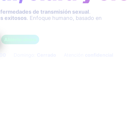
fermedades de transmisión sexual
.
s exitosos
. Enfoque humano, basado en
Abierto ahora
:00
Domingo:
Cerrado
Atención
confidencial