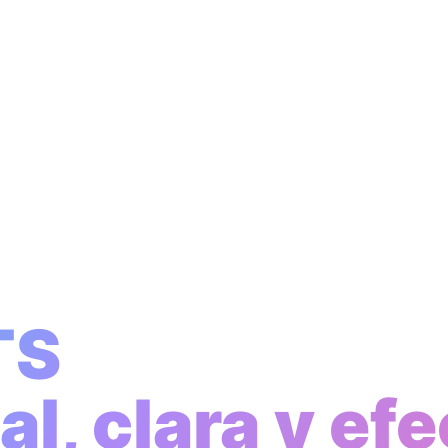
TS
l, clara y efe