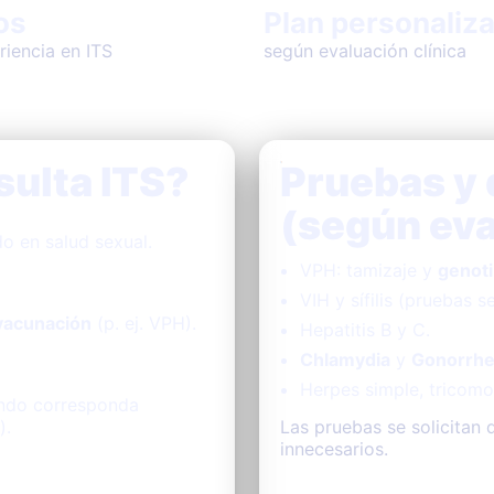
os
Plan personaliz
riencia en ITS
según evaluación clínica
sulta ITS?
Pruebas y 
(según eva
o en salud sexual.
VPH: tamizaje y
genoti
VIH y sífilis (pruebas s
vacunación
(p. ej. VPH).
Hepatitis B y C.
Chlamydia
y
Gonorrh
Herpes simple, tricomon
do corresponda
).
Las pruebas se solicitan
innecesarios.